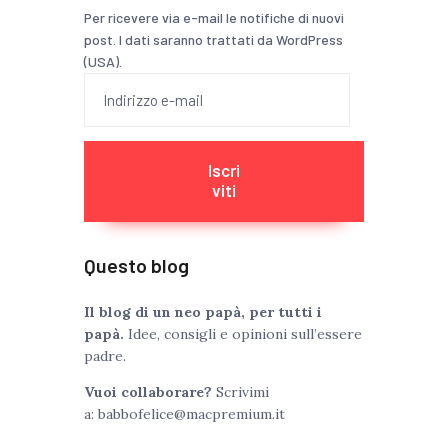
Per ricevere via e-mail le notifiche di nuovi
post. I dati saranno trattati da WordPress
(USA).
Indirizzo
e-
mail
Iscri
viti
Questo blog
Il blog di un neo papà, per tutti i
papà.
Idee, consigli e opinioni sull’essere
padre.
Vuoi collaborare?
Scrivimi
a:
babbofelice@macpremium.it