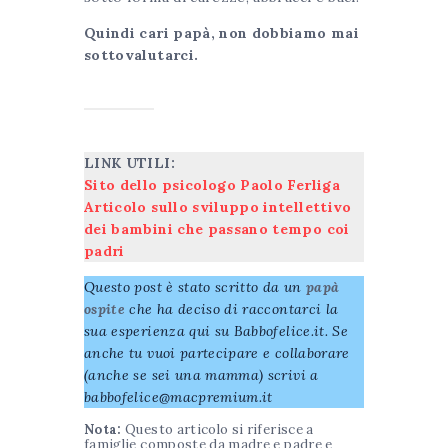
Quindi cari papà, non dobbiamo mai
sottovalutarci.
LINK UTILI:
Sito dello psicologo Paolo Ferliga
Articolo sullo sviluppo intellettivo
dei bambini che passano tempo coi
padri
Questo post è stato scritto da un
papà
ospite
che ha deciso di raccontarci la
sua esperienza qui su Babbofelice.it. Se
anche tu vuoi partecipare e collaborare
(anche se sei una mamma) scrivi a
babbofelice@macpremium.it
Nota:
Questo articolo si riferisce a
famiglie composte da madre e padre e