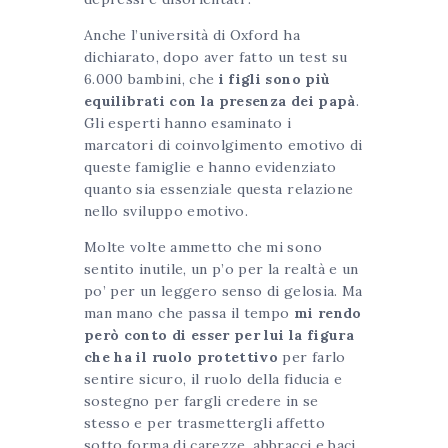
Anche l’università di Oxford ha
dichiarato, dopo aver fatto un test su
6.000 bambini, che
i figli sono più
equilibrati con la presenza dei papà
.
Gli esperti hanno esaminato i
marcatori di coinvolgimento emotivo di
queste famiglie e hanno evidenziato
quanto sia essenziale questa relazione
nello sviluppo emotivo.
Molte volte ammetto che mi sono
sentito inutile, un p’o per la realtà e un
po’ per un leggero senso di gelosia. Ma
man mano che passa il tempo
mi rendo
però conto di esser per lui la figura
che ha il ruolo protettivo
per farlo
sentire sicuro, il ruolo della fiducia e
sostegno per fargli credere in se
stesso e per trasmettergli affetto
sotto forma di carezze, abbracci e baci.